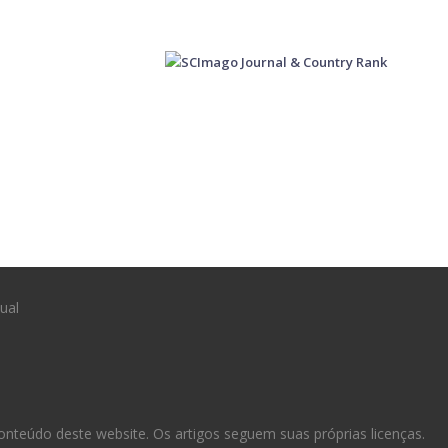
ual
nteúdo deste website. Os artigos seguem suas próprias licenças.