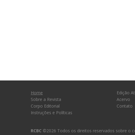
Home
Edição At
Sobre a Revista
Acervo
Corpo Editorial
Contato
Instruções e Políticas
RCBC
©2026 Todos os direitos reservados sobre o co